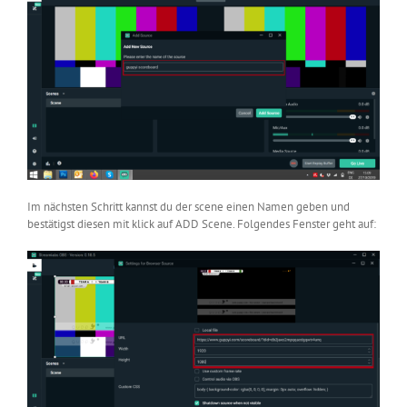
Im nächsten Schritt kannst du der scene einen Namen geben und
bestätigst diesen mit klick auf ADD Scene. Folgendes Fenster geht auf: