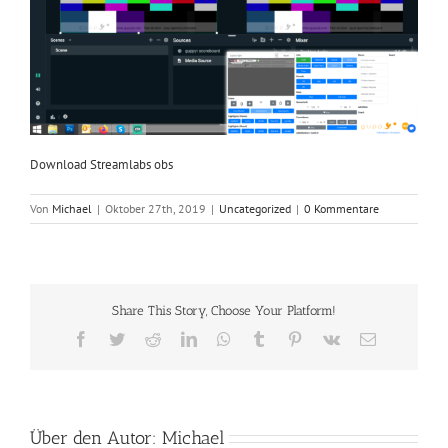
Download Streamlabs obs
Von
Michael
|
Oktober 27th, 2019
|
Uncategorized
|
0 Kommentare
Share This Story, Choose Your Platform!
Facebook
Twitter
Reddit
LinkedIn
WhatsApp
Tumblr
Pinterest
Vk
E-
Mail
Über den Autor:
Michael