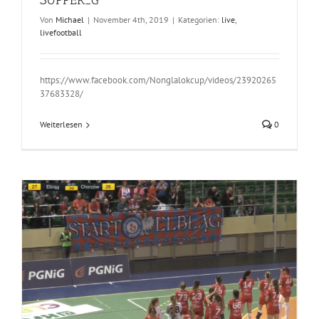
SUPPER_G
Von
Michael
|
November 4th, 2019
|
Kategorien:
live
,
livefootball
https://www.facebook.com/Nonglalokcup/videos/23920265
37683328/
Weiterlesen
0