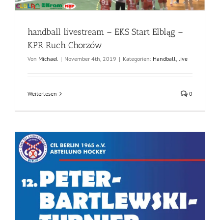
handball livestream – EKS Start Elbląg –
KPR Ruch Chorzów
Von
Michael
|
November 4th, 2019
|
Kategorien:
Handball
,
live
Weiterlesen
0