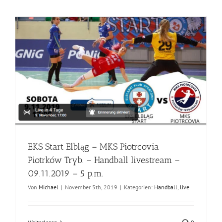
EKS Start Elbląg – MKS Piotrcovia
Piotrków Tryb. – Handball livestream –
09.11.2019 – 5 p.m.
Von
Michael
|
November 5th, 2019
|
Kategorien:
Handball
,
live