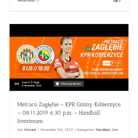
Weiterlesen
0
Metraco Zagłębie – KPR Gminy Kobierzyce
– 08.11.2019 6.30 p.m. – Handball
livestream
Von
Michael
|
November 5th, 2019
|
Kategorien:
Handball
,
live