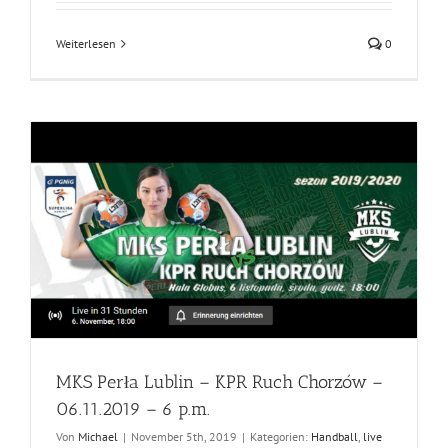
Weiterlesen
0
MKS Perła Lublin – KPR Ruch Chorzów –
06.11.2019 – 6 p.m.
Von
Michael
|
November 5th, 2019
|
Kategorien:
Handball
,
live