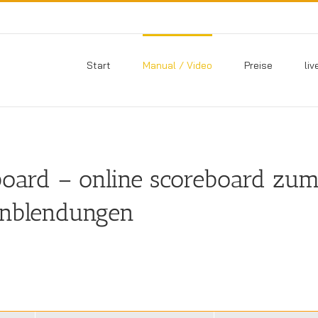
Start
Manual / Video
Preise
liv
oard – online scoreboard zu
inblendungen