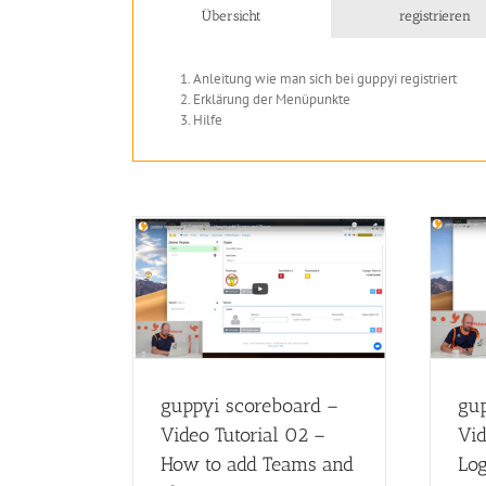
Übersicht
registrieren
Anleitung wie man sich bei guppyi registriert
Erklärung der Menüpunkte
Hilfe
eboard – Video
guppyi scoreboard – Video
 How to add Teams
Tutorial 01 – Login & Register
 Player
scoreboard
video tutorial
video tutorial
gup
guppyi scoreboard –
Vid
Video Tutorial 02 –
Log
How to add Teams and