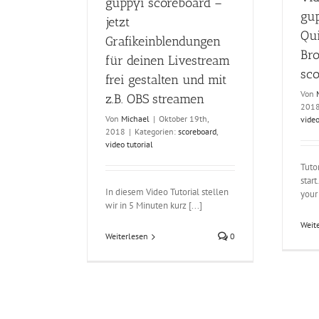
guppyi scoreboard –
gu
jetzt
Qui
Grafikeinblendungen
Br
für deinen Livestream
sc
frei gestalten und mit
Von
z.B. OBS streamen
201
Von
Michael
|
Oktober 19th,
video
2018
|
Kategorien:
scoreboard
,
video tutorial
Tuto
start
In diesem Video Tutorial stellen
your 
wir in 5 Minuten kurz [...]
Weit
Weiterlesen
0