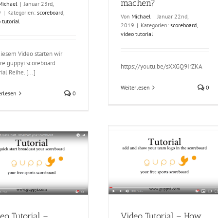
machen?
Michael
|
Januar 23rd,
9
|
Kategorien:
scoreboard
,
Von
Michael
|
Januar 22nd,
 tutorial
2019
|
Kategorien:
scoreboard
,
video tutorial
diesem Video starten wir
re guppyi scoreboard
https://youtu.be/sXXGQ9IrZKA
ial Reihe. [...]
Weiterlesen
0
erlesen
0
Video Tutorial – How to add
your Team Logos to the
Scoreboard
scoreboard
video tutorial
Video Tutorial – How
eo Tutorial –