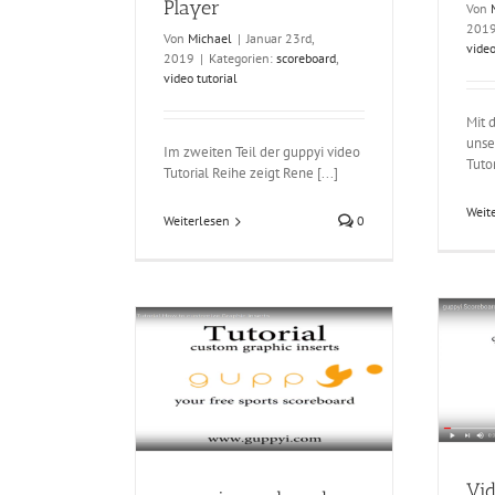
Player
Von
201
Von
Michael
|
Januar 23rd,
video
2019
|
Kategorien:
scoreboard
,
video tutorial
Mit 
unse
Im zweiten Teil der guppyi video
Tutor
Tutorial Reihe zeigt Rene [...]
Weit
Weiterlesen
0
eboard – jetzt
Video Tutorial – guppyi
dungen für deinen
Scoreboard Quick Start –
ei gestalten und
Broadcast your scoreboard
OBS streamen
scoreboard
video tutorial
video tutorial
Vid