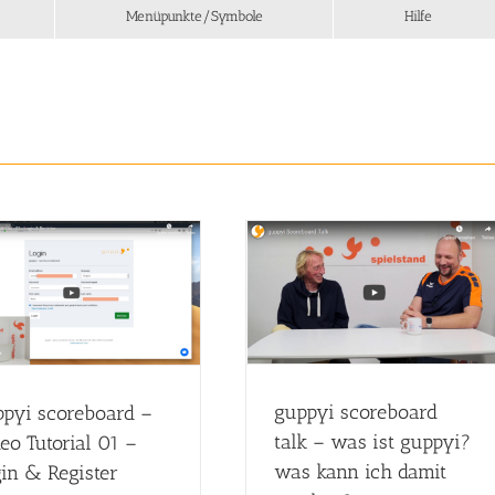
Menüpunkte/Symbole
Hilfe
guppyi scoreboard talk – was
ist guppyi? was kann ich damit
machen?
scoreboard
video tutorial
guppyi scoreboard
pyi scoreboard –
talk – was ist guppyi?
eo Tutorial 01 –
was kann ich damit
in & Register