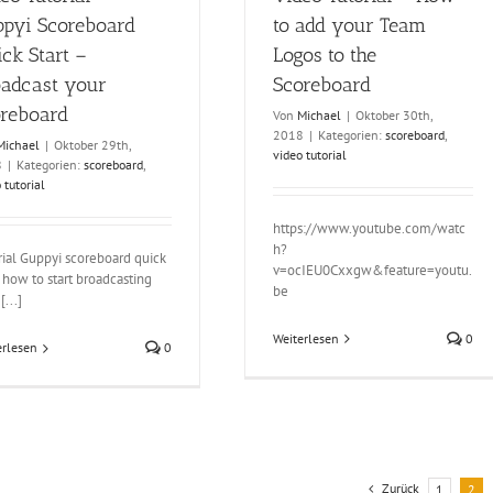
to add your Team
ppyi Scoreboard
Logos to the
ck Start –
Scoreboard
oadcast your
oreboard
Von
Michael
|
Oktober 30th,
2018
|
Kategorien:
scoreboard
,
Michael
|
Oktober 29th,
video tutorial
8
|
Kategorien:
scoreboard
,
 tutorial
https://www.youtube.com/watc
h?
rial Guppyi scoreboard quick
v=ocIEU0Cxxgw&feature=youtu.
. how to start broadcasting
be
[...]
Weiterlesen
0
erlesen
0
Zurück
1
2