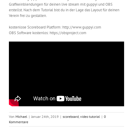
Grafikeinblendungen für deinen live stream mit guppyi und OBS
erstellst. Nach dem Tutorial bist du in der Lage das Layout für deinen
Verein frei zu gestalten.
kostenlose Scoreboard Platform: http://www.guppyi.com
OBS Software kostenlos: https://obsproject.com
Von
Michael
|
Januar 24th, 2019
|
scoreboard
,
video tutorial
|
0
Kommentare