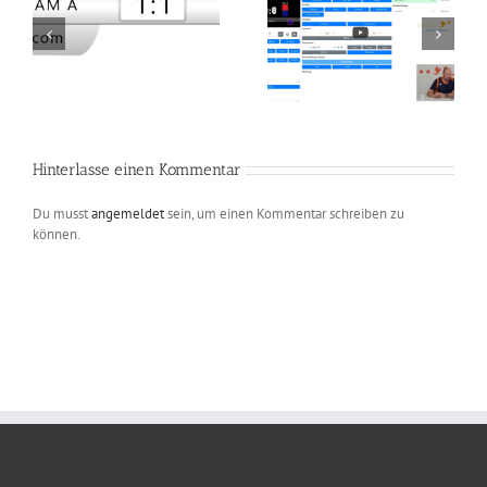
guppyi scoreboard –
guppyi scoreboard –
Video Tutorial 06 –
Video Tutorial 08 –
scoreboard mit
Elemente der
verschiedenen Layouts
grafischen Oberfläche
und OBS Einstellungen
Hinterlasse einen Kommentar
Du musst
angemeldet
sein, um einen Kommentar schreiben zu
können.