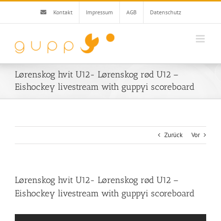
Zum
Kontakt
Impressum
AGB
Datenschutz
Inhalt
springen
Lørenskog hvit U12- Lørenskog rød U12 –
Eishockey livestream with guppyi scoreboard
Zurück
Vor
Lørenskog hvit U12- Lørenskog rød U12 –
Eishockey livestream with guppyi scoreboard