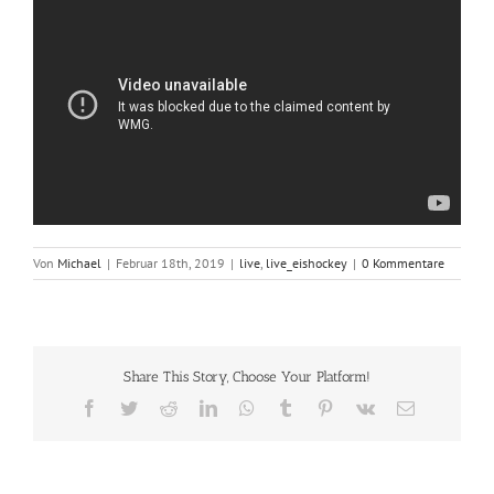
Von
Michael
|
Februar 18th, 2019
|
live
,
live_eishockey
|
0 Kommentare
Share This Story, Choose Your Platform!
Facebook
Twitter
Reddit
LinkedIn
WhatsApp
Tumblr
Pinterest
Vk
E-
Mail