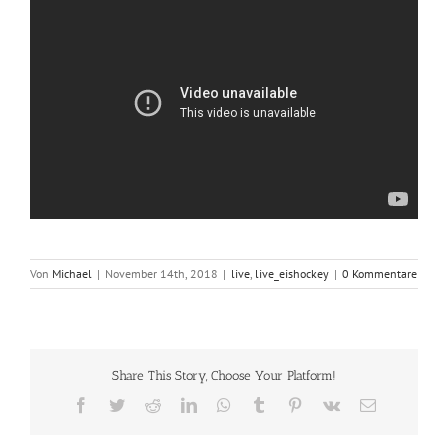
Von
Michael
|
November 14th, 2018
|
live
,
live_eishockey
|
0 Kommentare
Share This Story, Choose Your Platform!
Facebook
Twitter
Reddit
LinkedIn
WhatsApp
Tumblr
Pinterest
Vk
E-
Mail