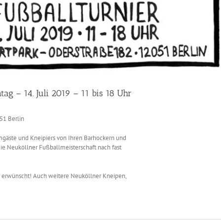
ag – 14. Juli 2019 – 11 bis 18 Uhr
51 Berlin
mmgäste und Kneipiers von Ihren Barhockern und
die Neuköllner Fußballmeisterschaft nach fast
r erwünscht! Auch weitere Neuköllner Kneipen,